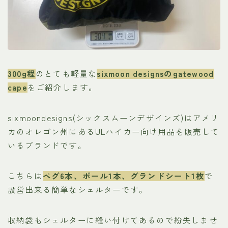
300g程
のとても軽量な
sixmoon designsのgatewood
cape
をご紹介します。
sixmoondesigns(シックスムーンデザインズ)はアメリ
カのオレゴン州にあるULハイカー向け用品を販売して
いるブランドです。
こちらは
ペグ6本、ポール1本、グランドシート1枚
で
設営出来る簡単なシェルターです。
収納袋もシェルターに縫い付けてあるので紛失しませ