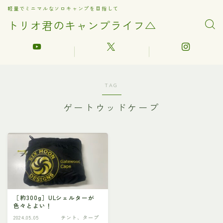
軽量でミニマルなソロキャンプを目指して
トリオ君のキャンプライフ△
TAG
ゲートウッドケープ
［約300g］ULシェルターが
色々とよい！
2024.05.05
テント、タープ