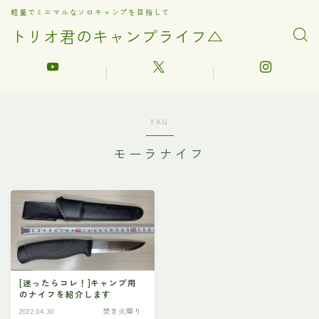
軽量でミニマルなソロキャンプを目指して
トリオ君のキャンプライフ△
TAG
モーラナイフ
[迷ったらコレ！]キャンプ用
のナイフを紹介します
2022.04.30
焚き火周り