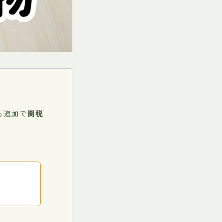
も追加で
関税