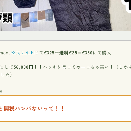
pment
公式サイト
にて
€325＋送料€25＝€350
にて購入
にして
56,000円
！！ハッキリ言ってめーっちゃ高い！（しか
ました）
君
と関税ハンパないって！！