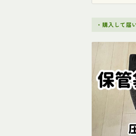
・
購入して届