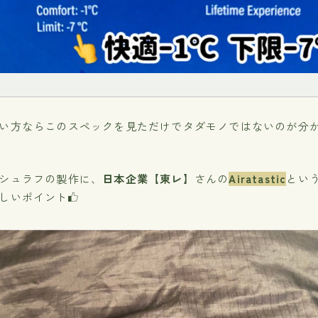
い方ならこのスペックを見ただけでタダモノではないのが分
シュラフの製作に、
日本企業【東レ】
さんの
Airatastic
とい
しいポイント