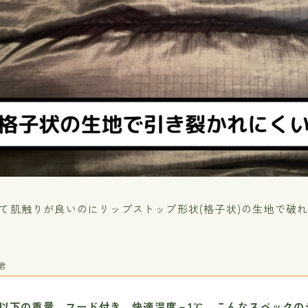
て肌触りが良いのにリップストップ形状(格子状)の生地で破
君
0ｇ以下の重量、フード付き、快適温度－1℃、こんなスペックの