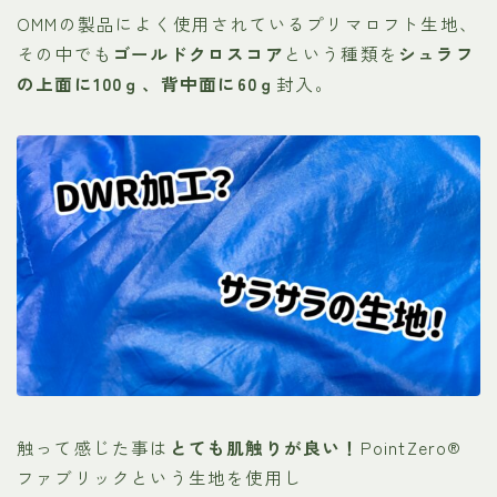
OMMの製品によく使用されているプリマロフト生地、
その中でも
ゴールドクロスコア
という種類を
シュラフ
の上面に100ｇ、背中面に60ｇ
封入。
触って感じた事は
とても肌触りが良い！
PointZero®
ファブリックという生地を使用し