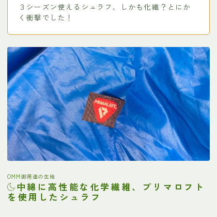
３シーズン使えるシュラフ、しかも化繊？とにか
く衝撃でした！
OMM御用達の生地
綿に高性能な化学繊維、
プリマロフト
中
を使用したシュラフ