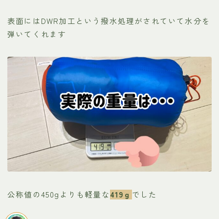
表面にはDWR加工という撥水処理がされていて水分を
弾いてくれます
公称値の450gよりも軽量な
419ｇ
でした