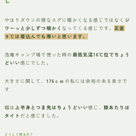
じ
やはりダウンの様なスグに暖かくなる感じではなく
ジ
ワーっと少しずつ暖かく
なってくる感じです。
正直
９℃は着込んでも寒いと思います。
浩庵キャンプ場で使った時の
最低気温16℃位でちょう
どいい
感じでした。
大きさに関して、
176ｃｍ
の私には余裕のある長さで
す
幅は
上半身とつま先はちょうどいい
感じ、
膝あたりは
タイト
だと感じました。
どうして売るの？