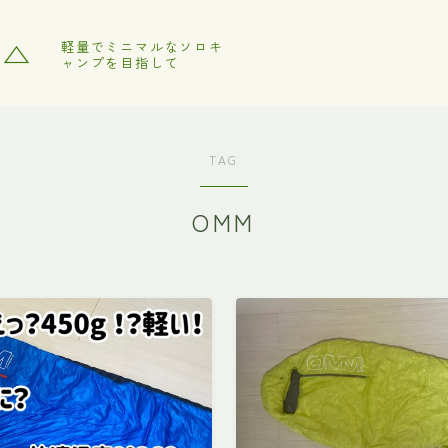
フ△
軽量でミニマルなソロキ
ャンプを目指して
TAG
OMM