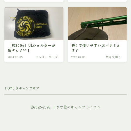
［約300g］ULシェルターが
軽くて使いやすい火バサミと
色々とよい！
は？
2024.05.05
テント、タープ
2023.04.06
焚き火周り
HOME
キャンプギア
2022–2026 トリオ君のキャンプライフ△